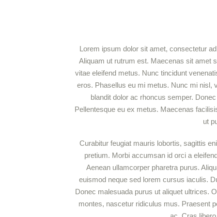
Lorem ipsum dolor sit amet, consectetur adipi
Aliquam ut rutrum est. Maecenas sit amet sce
vitae eleifend metus. Nunc tincidunt venena
eros. Phasellus eu mi metus. Nunc mi nisl, vi
blandit dolor ac rhoncus semper. Donec
Pellentesque eu ex metus. Maecenas facilisis e
ut p
Curabitur feugiat mauris lobortis, sagittis enim
pretium. Morbi accumsan id orci a eleifend.
Aenean ullamcorper pharetra purus. Ali
euismod neque sed lorem cursus iaculis. Duis 
Donec malesuada purus ut aliquet ultrices. Or
montes, nascetur ridiculus mus. Praesent pel
ac. Cras liber