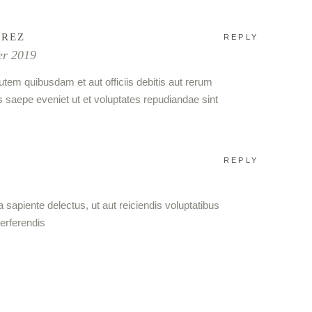
AREZ
REPLY
er 2019
tem quibusdam et aut officiis debitis aut rerum
s saepe eveniet ut et voluptates repudiandae sint
REPLY
 sapiente delectus, ut aut reiciendis voluptatibus
erferendis