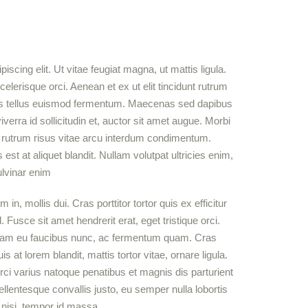
scing elit. Ut vitae feugiat magna, ut mattis ligula.
lerisque orci. Aenean et ex ut elit tincidunt rutrum
tis tellus euismod fermentum. Maecenas sed dapibus
verra id sollicitudin et, auctor sit amet augue. Morbi
 rutrum risus vitae arcu interdum condimentum.
st at aliquet blandit. Nullam volutpat ultricies enim,
ulvinar enim
 in, mollis dui. Cras porttitor tortor quis ex efficitur
 Fusce sit amet hendrerit erat, eget tristique orci.
quam eu faucibus nunc, ac fermentum quam. Cras
at lorem blandit, mattis tortor vitae, ornare ligula.
ci varius natoque penatibus et magnis dis parturient
lentesque convallis justo, eu semper nulla lobortis
o nisi, tempor id massa