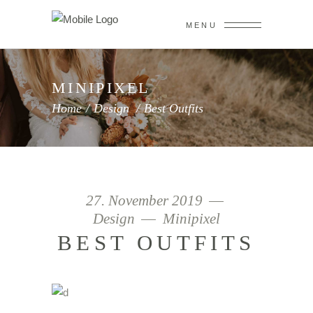
MENU
MINIPIXEL
Home
/
Design
/
Best Outfits
27. November 2019
Design
Minipixel
BEST OUTFITS