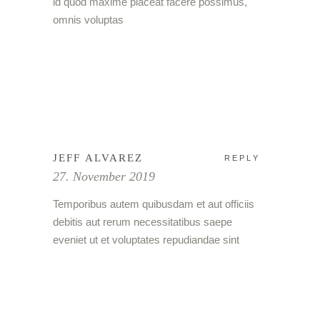
id quod maxime placeat facere possimus,
omnis voluptas
JEFF ALVAREZ
REPLY
27. November 2019
Temporibus autem quibusdam et aut officiis
debitis aut rerum necessitatibus saepe
eveniet ut et voluptates repudiandae sint