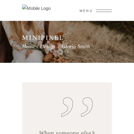
MENU
MINIPIXEL
Home
/
Design
/
Gloria Smith
When someone else’s